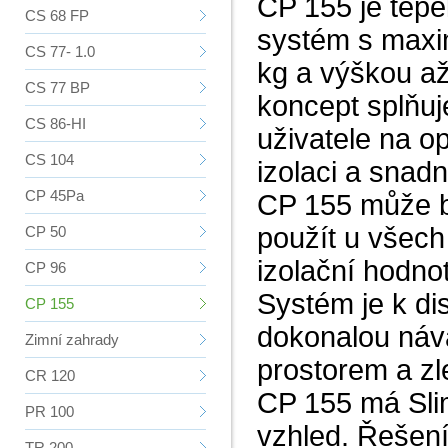
CP 155 je tepe
CS 68 FP
systém s maxim
CS 77- 1.0
kg a výškou a
CS 77 BP
koncept splňu
CS 86-HI
uživatele na op
CS 104
izolaci a snad
CP 45Pa
CP 155 může bý
použít u všech
CP 50
izolační hodnot
CP 96
Systém je k di
CP 155
dokonalou náv
Zimní zahrady
prostorem a zl
CR 120
CP 155 má Slim
PR 100
vzhled. Řešení
TR 200