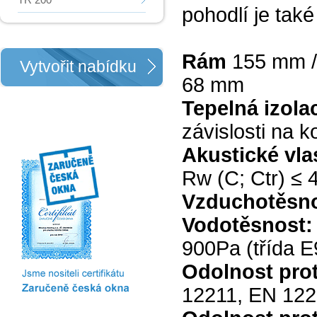
pohodlí je také
Rám
155 mm / 
Vytvořit nabídku
68 mm
Tepelná izola
závislosti na 
Akustické vla
Rw (C; Ctr) ≤ 4
Vzduchotěsn
Vodotěsnost
900Pa (třída 
Odolnost prot
12211, EN 122