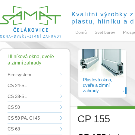
Kvalitní výrobky z
plastu, hliníku a 
Domů
Svět barev
Prosp
SAMAT ALUMINIO
Hliníková okna, dveře
a zimní zahrady
Eco system
Plastová okna,
dveře a zimní
CS 24-SL
zahrady
CS 38-SL
CS 59
CP 155
CS 59 PA, CI 45
CS 68